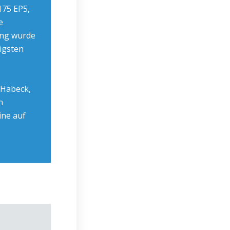
75 EP5,
e
ung wurde
tigsten
 Habeck,
n
ine auf