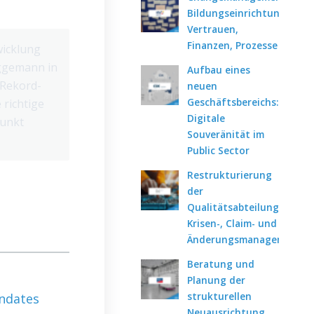
Bildungseinrichtung:
Vertrauen,
Finanzen, Prozesse
wicklung
ggemann in
Aufbau eines
 Rekord-
neuen
Geschäftsbereichs:
 richtige
Digitale
punkt
Souveränität im
Public Sector
Restrukturierung
der
Qualitätsabteilung:
Krisen-, Claim- und
Änderungsmanagement
Beratung und
Planung der
strukturellen
ndates
Neuausrichtung