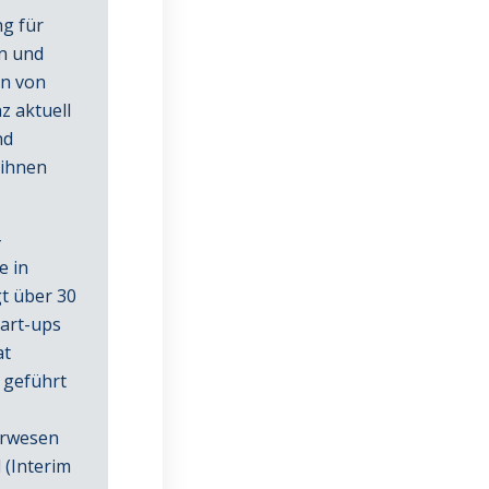
g für
n und
on von
z aktuell
nd
 ihnen
–
e in
t über 30
art-ups
at
 geführt
urwesen
 (Interim