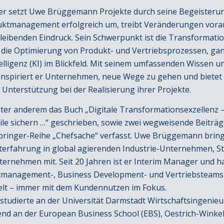
er setzt Uwe Brüggemann Projekte durch seine Begeisterun
uktmanagement erfolgreich um, treibt Veränderungen vora
bleibenden Eindruck. Sein Schwerpunkt ist die Transformati
ie Optimierung von Produkt- und Vertriebsprozessen, gan
telligenz (KI) im Blickfeld. Mit seinem umfassenden Wissen u
inspiriert er Unternehmen, neue Wege zu gehen und bietet
nterstützung bei der Realisierung ihrer Projekte.
nter anderem das Buch „Digitale Transformationsexzellenz 
le sichern …“ geschrieben, sowie zwei wegweisende Beiträg
pringer-Reihe „Chefsache“ verfasst. Uwe Brüggemann bring
rfahrung in global agierenden Industrie-Unternehmen, St
rnehmen mit. Seit 20 Jahren ist er Interim Manager und h
tmanagement-, Business Development- und Vertriebsteams
elt – immer mit dem Kundennutzen im Fokus.
udierte an der Universität Darmstadt Wirtschaftsingenie
nd an der European Business School (EBS), Oestrich-Winkel