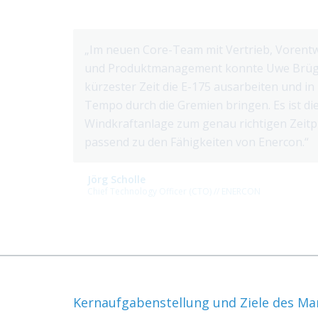
„Im neuen Core-Team mit Vertrieb, Vorent
und Produktmanagement konnte Uwe Brü
kürzester Zeit die E-175 ausarbeiten und in
Tempo durch die Gremien bringen. Es ist die
Windkraftanlage zum genau richtigen Zeit
passend zu den Fähigkeiten von Enercon.“
Jörg Scholle
Chief Technology Officer (CTO) // ENERCON
Kernaufgabenstellung und Ziele des Ma