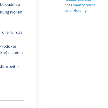
uktroadmap
des Finanzbereichs
einer Holding
rkungsvollen
olle für das
 Produkte
kte) mit dem
Mitarbeiter