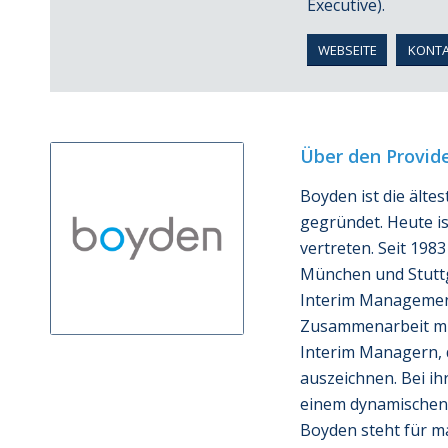
Executive).
WEBSEITE
KONT
Über den Provid
Boyden ist die ält
gegründet. Heute i
vertreten. Seit 198
München und Stuttga
Interim Management
Zusammenarbeit mi
Interim Managern, d
auszeichnen. Bei ih
einem dynamischen 
Boyden steht für 