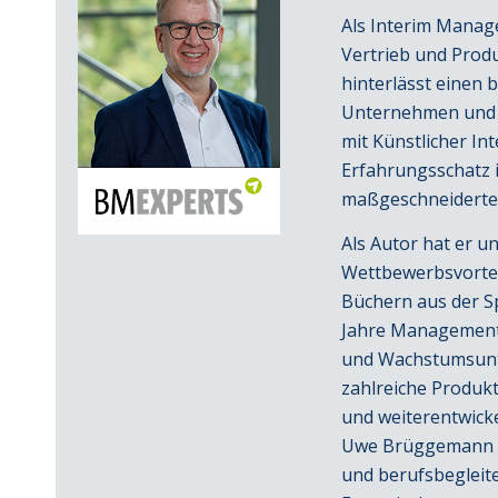
Als Interim Manag
Vertrieb und Prod
hinterlässt einen 
Unternehmen und d
mit Künstlicher In
Erfahrungsschatz 
maßgeschneiderte U
Als Autor hat er u
Wettbewerbsvortei
Büchern aus der S
Jahre Managemente
und Wachstumsunte
zahlreiche Produk
und weiterentwick
Uwe Brüggemann st
und berufsbegleite