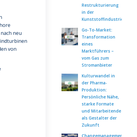
Restrukturierung
in der
h
Kunststoffindustrie
shore
Go-To-Market:
 nach neu
Transformation
Windturbinen
eines
rden von
Marktführers –
vom Gas zum
Stromanbieter
e
Kulturwandel in
der Pharma-
Produktion:
Persönliche Nähe,
starke Formate
und Mitarbeitende
als Gestalter der
Zukunft
Changemanagement