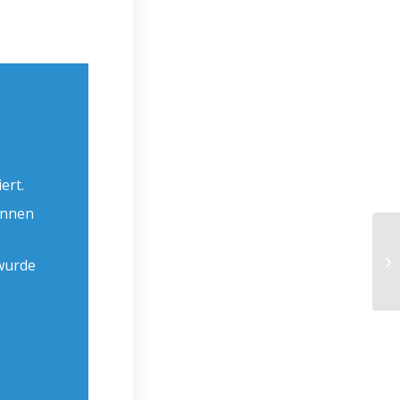
ert.
onnen
 wurde
s