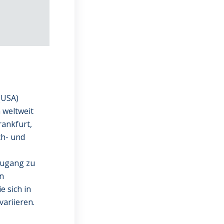
(USA)
 weltweit
rankfurt,
ch- und
Zugang zu
en
e sich in
ariieren.